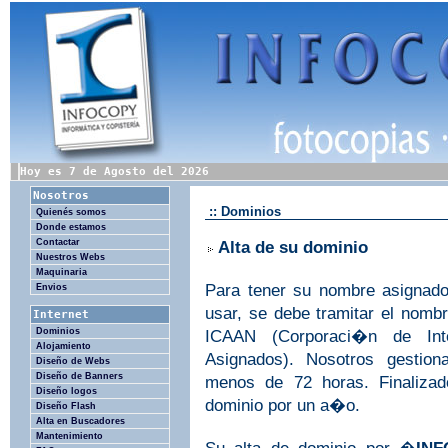
Hoy es 7 de Agosto del 2026
Nosotros
:: Dominios
Quienés somos
Donde estamos
Contactar
Alta de su dominio
Nuestros Webs
Maquinaria
P
ara tener su nombre asignad
Envios
usar, se debe tramitar el nomb
Internet
Dominios
ICAAN (Corporaci�n de In
Alojamiento
Asignados). Nosotros gestio
Diseño de Webs
Diseño de Banners
menos de 72 horas. Finalizad
Diseño logos
dominio por un a�o.
Diseño Flash
Alta en Buscadores
Mantenimiento