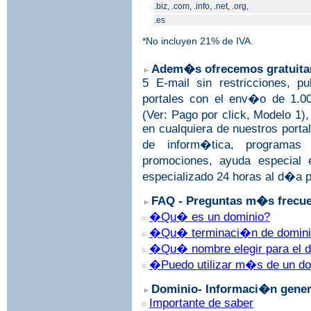
.biz, .com, .info, .net, .org,
.es
*No incluyen 21% de IVA.
Adem�s ofrecemos gratuita
5 E-mail sin restricciones, 
portales con el env�o de 1.0
(Ver: Pago por click, Modelo 1)
en cualquiera de nuestros porta
de inform�tica, programas 
promociones, ayuda especial 
especializado 24 horas al d�a p
FAQ - Preguntas m�s frecue
�Qu� es un dominio?
�Qu� terminaci�n de dominio
�Qu� nombre elegir para el d
�Puedo utilizar m�s de un d
Dominio- Informaci�n gener
Importante de saber