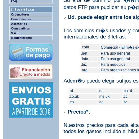
S
u alta de dominio por �
IN
FAQ
datos FTP para publicar su p�
Informática
Ordenadores
Ud. puede elegir entre los s
Componentes
Accesorios
Consumibles
Los dominios m�s usados y cono
S.A.T.
internacionales de 3 letras.
Mantenimiento
.com
Comercial - El m�s ex
.net
Para uso general
.info
Para uso general
.biz
Para negocios
.org
Para organizaciones n
Adem�s puede elegir sufijos e
.at
.de
.co.at
.co.uk
.me.uk
.cc
.cn
.ag
.tv
Precios*:
Nuestros precios para cada alt
todos los gastos incluido el Nick